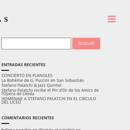
AS
ENTRADAS RECIENTES
CONCIERTO EN PLANOLES
La Bohème de G. Puccini en San Sebastián
Stefano Palatchi & Jazz Quintet
Stefano Palatchi recibe el Pin d’Or de los Amics de
l’Òpera de Lleida
HOMENAJE A STEFANO PALATCHI EN EL CIRCULO
DEL LICEU
COMENTARIOS RECIENTES
helena nogales
en
“Roméo et Juliette” en