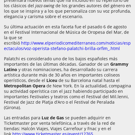
presentará nuevos temas que ha incluido en su repertorio de
los clásicos del
jazz-swing
de los grandes autores del género en
los que se inspira y a los que personaliza con su voz profunda,
elegancia y carisma sobre el escenario.
Su última actuación en esta faceta fue el pasado 6 de agosto
en el Festival Internacional de Música de Oropesa del Mar, de
la que se
escribió
http://www.elperiodicomediterraneo.com/noticias/esp
ectaculos/voz-operista-stefano-palatchi-brilla-orfim_.html
Palatchi es considerado uno de los bajos españoles más
importantes de las últimas décadas. Ganador de un
Grammy
Latino
y otras nominaciones, ha desarrollado su carrera
artística durante más de 30 años en importantes coliseos
operísticos, desde el
Liceu
de su Barcelona natal hasta el
Metropolitan Opera
de New York. En la actualidad, compagina
su actividad operística con el jazz habiendo participado en
importantes Festivales y teatros como el Festival del Mil.lenni,
Festival de Jazz de Platja d’Aro o el Festival de Peralada
(Girona).
Las entradas para
Luz de Gas
se pueden adquirir en
Ticketmaster por venta telefónica, a través de la red de
tiendas: Halcón Viajes, Viajes Carrefour y Fnac y en el
link
http://www.ticketmaster.es/event/12765