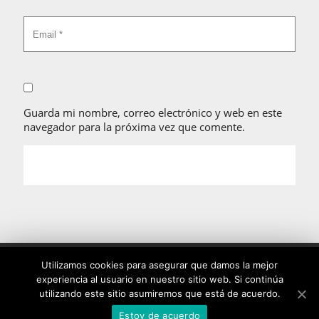
Guarda mi nombre, correo electrónico y web en este
navegador para la próxima vez que comente.
Utilizamos cookies propias y de terceros para mejorar su
Utilizamos cookies para asegurar que damos la mejor
navegación y mostrarle publicidad adaptada a su perfil. Si
experiencia al usuario en nuestro sitio web. Si continúa
utilizando este sitio asumiremos que está de acuerdo.
continúa navegando, usted acepta el uso de cookies.
Copyright © Stefano Palatchi 2017 Diseño web
DevService
Estoy de acuerdo
Más info
Aceptar