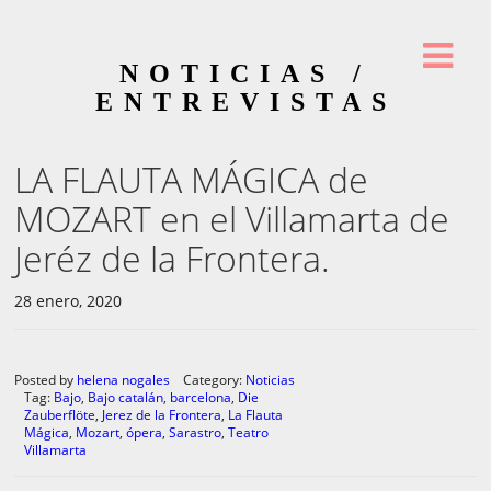
NOTICIAS /
ENTREVISTAS
LA FLAUTA MÁGICA de
MOZART en el Villamarta de
Jeréz de la Frontera.
28 enero, 2020
Posted by
helena nogales
Category:
Noticias
Tag:
Bajo
,
Bajo catalán
,
barcelona
,
Die
Zauberflöte
,
Jerez de la Frontera
,
La Flauta
Mágica
,
Mozart
,
ópera
,
Sarastro
,
Teatro
Villamarta