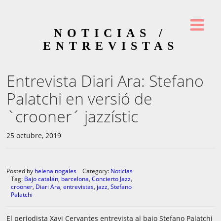
NOTICIAS /
ENTREVISTAS
Entrevista Diari Ara: Stefano
Palatchi en versió de
`crooner´ jazzístic
25 octubre, 2019
Posted by
helena nogales
Category:
Noticias
Tag:
Bajo catalán
,
barcelona
,
Concierto Jazz
,
crooner
,
Diari Ara
,
entrevistas
,
jazz
,
Stefano
Palatchi
El periodista Xavi Cervantes entrevista al bajo Stefano Palatchi