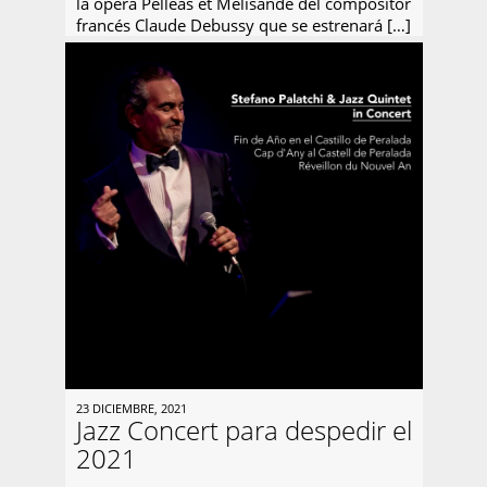
la ópera Pelléas et Mélisande del compositor
francés Claude Debussy que se estrenará […]
23 DICIEMBRE, 2021
Jazz Concert para despedir el
2021